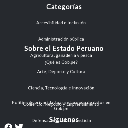
Categorías
Accesibilidad e Inclusión
Administración pública
Sobre el Estado Peruano
Agricultura, ganadería y pesca
¿Qué es Gob.pe?
Arte, Deporte y Cultura
Ciencia, Tecnología e Innovación
Política de privacidad para el manejo de datos en
Comercio, Negocio y Emprendimiento
Gob.pe
Síguenos
Defensa, Seguridad y Justicia