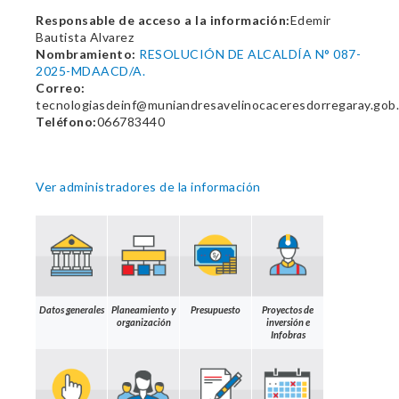
Responsable de acceso a la información:
Edemir
Bautista Alvarez
Nombramiento:
RESOLUCIÓN DE ALCALDÍA N° 087-
2025-MDAACD/A.
Correo:
tecnologiasdeinf@muniandresavelinocaceresdorregaray.gob
Teléfono:
066783440
Ver administradores de la información
Datos generales
Planeamiento y
Presupuesto
Proyectos de
organización
inversión e
Infobras