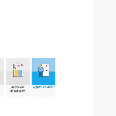
Acceso a la
Registro de Visitas
información