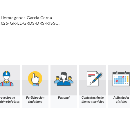
o Hermogenes Garcia Cerna
9-2025-GR-LL-GRDS-DRS-RISSC.
royectos de
Participación
Personal
Contratación de
Actividades
sión e Infobras
ciudadana
bienes y servicios
oficiales