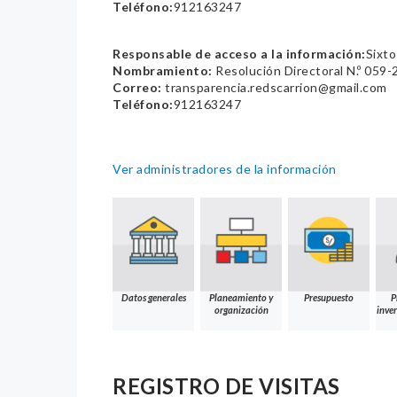
Teléfono:
912163247
Responsable de acceso a la información:
Sixt
Nombramiento:
Resolución Directoral N.º 05
Correo:
transparencia.redscarrion@gmail.com
Teléfono:
912163247
Ver administradores de la información
Datos generales
Planeamiento y
Presupuesto
P
organización
inver
REGISTRO DE VISITAS