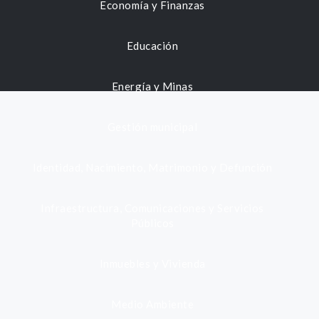
Economía y Finanzas
Educación
Energía y Minas
Gestión municipal
Identidad, Nacimiento, Matrimonio y Defunción
Infraestructura, Comunicaciones y Servicios
Públicos
Inmuebles y Vivienda
Medio Ambiente