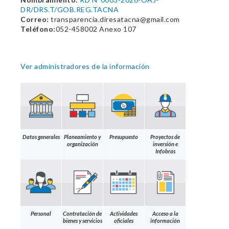
DR/DRS.T/GOB.REG.TACNA
Correo:
transparencia.diresatacna@gmail.com
Teléfono:
052-458002 Anexo 107
Ver administradores de la información
Datos generales
Planeamiento y
Presupuesto
Proyectos de
organización
inversión e
Infobras
Personal
Contratación de
Actividades
Acceso a la
bienes y servicios
oficiales
información