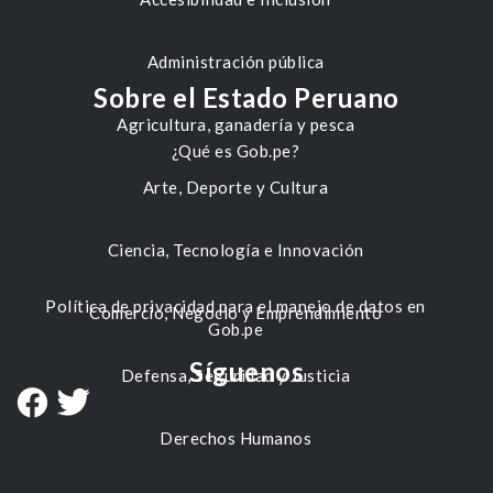
Administración pública
Sobre el Estado Peruano
Agricultura, ganadería y pesca
¿Qué es Gob.pe?
Arte, Deporte y Cultura
Ciencia, Tecnología e Innovación
Política de privacidad para el manejo de datos en
Comercio, Negocio y Emprendimiento
Gob.pe
Síguenos
Defensa, Seguridad y Justicia
Derechos Humanos