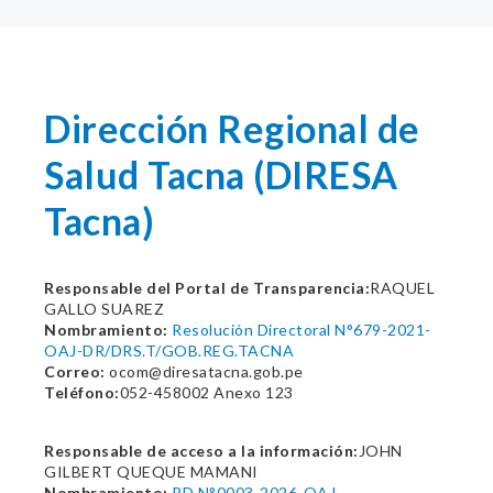
Dirección Regional de
Salud Tacna (DIRESA
Tacna)
Responsable del Portal de Transparencia:
RAQUEL
GALLO SUAREZ
Nombramiento:
Resolución Directoral N°679-2021-
OAJ-DR/DRS.T/GOB.REG.TACNA
Correo:
ocom@diresatacna.gob.pe
Teléfono:
052-458002 Anexo 123
Responsable de acceso a la información:
JOHN
GILBERT QUEQUE MAMANI
Nombramiento:
RD N°0003-2026-OAJ-