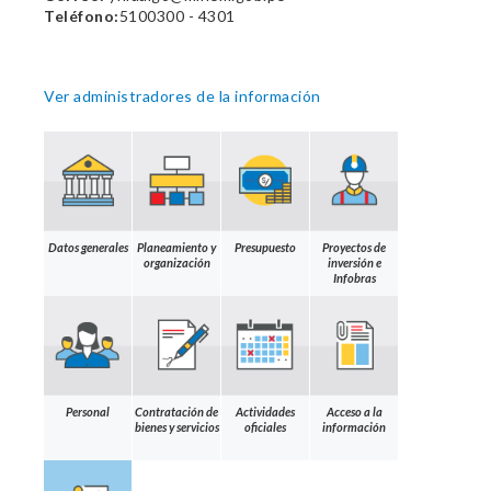
Teléfono:
5100300 - 4301
Ver administradores de la información
Datos generales
Planeamiento y
Presupuesto
Proyectos de
organización
inversión e
Infobras
Personal
Contratación de
Actividades
Acceso a la
bienes y servicios
oficiales
información