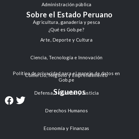
Administración pública
Sobre el Estado Peruano
Agricultura, ganadería y pesca
¿Qué es Gob.pe?
Arte, Deporte y Cultura
Ciencia, Tecnología e Innovación
Política de privacidad para el manejo de datos en
Comercio, Negocio y Emprendimiento
Gob.pe
Síguenos
Defensa, Seguridad y Justicia
Derechos Humanos
Economía y Finanzas