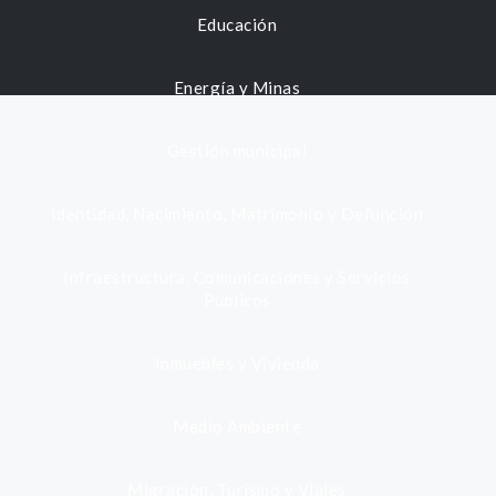
Educación
Energía y Minas
Gestión municipal
Identidad, Nacimiento, Matrimonio y Defunción
Infraestructura, Comunicaciones y Servicios
Públicos
Inmuebles y Vivienda
Medio Ambiente
Migración, Turismo y Viajes