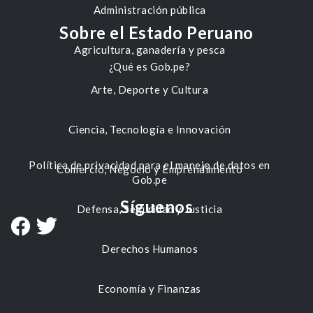
Administración pública
Sobre el Estado Peruano
Agricultura, ganadería y pesca
¿Qué es Gob.pe?
Arte, Deporte y Cultura
Ciencia, Tecnología e Innovación
Política de privacidad para el manejo de datos en
Comercio, Negocio y Emprendimiento
Gob.pe
Síguenos
Defensa, Seguridad y Justicia
Derechos Humanos
Economía y Finanzas