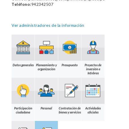
Teléfono:
942342507
Ver administradores de la información
Datos generales
Planeamiento y
Presupuesto
Proyectos de
organización
inversión e
Infobras
Participación
Personal
Contratación de
Actividades
ciudadana
bienes y servicios
oficiales