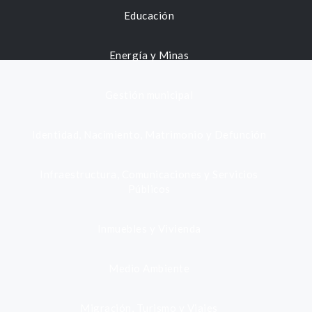
Educación
Energía y Minas
Gestión municipal
Identidad, Nacimiento, Matrimonio y Defunción
Infraestructura, Comunicaciones y Servicios
Públicos
Inmuebles y Vivienda
Medio Ambiente
Migración, Turismo y Viajes