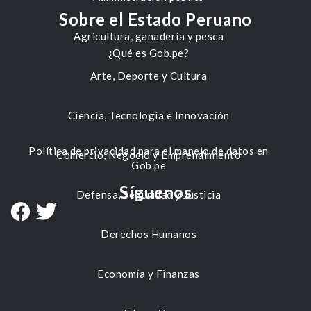
Sobre el Estado Peruano
Agricultura, ganadería y pesca
¿Qué es Gob.pe?
Arte, Deporte y Cultura
Ciencia, Tecnología e Innovación
Política de privacidad para el manejo de datos en
Comercio, Negocio y Emprendimiento
Gob.pe
Síguenos
Defensa, Seguridad y Justicia
Derechos Humanos
Economía y Finanzas