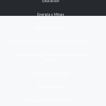
Educación
Energía y Minas
Gestión municipal
Identidad, Nacimiento, Matrimonio y Defunción
Infraestructura, Comunicaciones y Servicios
Públicos
Inmuebles y Vivienda
Medio Ambiente
Migración, Turismo y Viajes