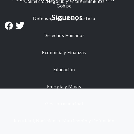
Comercio, Negocio y Emprendimiento
Gob.pe
Síguenos
Defensa, Seguridad y Justicia
Derechos Humanos
Economía y Finanzas
Educación
Energía y Minas
Gestión municipal
Identidad, Nacimiento, Matrimonio y Defunción