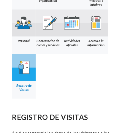
organización
inversión e
Infobras
Personal
Contratación de
Actividades
Acceso a la
bienes y servicios
oficiales
información
Registro de
Visitas
REGISTRO DE VISITAS
Aquí encontrarás los datos de los visitantes a los