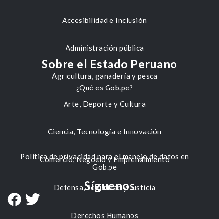
Accesibilidad e Inclusión
Administración pública
Sobre el Estado Peruano
Agricultura, ganadería y pesca
¿Qué es Gob.pe?
Arte, Deporte y Cultura
Ciencia, Tecnología e Innovación
Política de privacidad para el manejo de datos en
Comercio, Negocio y Emprendimiento
Gob.pe
Síguenos
Defensa, Seguridad y Justicia
Derechos Humanos