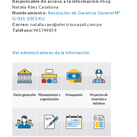
Responsable de acceso a la información:
Abog.
Natalia Ráez Casabona
Nombramiento:
Resolución de Gerencia General N°
G-031-2015/EU
Correo:
natalia.raez@electroucayali.com.pe
Teléfono:
961749859
Ver administradores de la información
Datos generales
Planeamiento y
Presupuesto
Proyectos de
organización
inversión e
Infobras