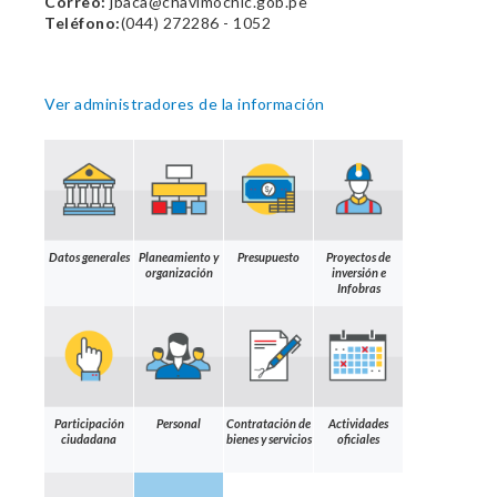
Correo:
jbaca@chavimochic.gob.pe
Teléfono:
(044) 272286 - 1052
Ver administradores de la información
Datos generales
Planeamiento y
Presupuesto
Proyectos de
organización
inversión e
Infobras
Participación
Personal
Contratación de
Actividades
ciudadana
bienes y servicios
oficiales