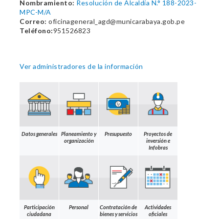
Nombramiento:
Resolución de Alcaldía N.° 188-2023-
MPC-M/A
Correo:
oficinageneral_agd@municarabaya.gob.pe
Teléfono:
951526823
Ver administradores de la información
Datos generales
Planeamiento y
Presupuesto
Proyectos de
organización
inversión e
Infobras
Participación
Personal
Contratación de
Actividades
ciudadana
bienes y servicios
oficiales