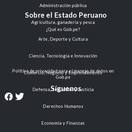
Administración pública
Sobre el Estado Peruano
Agricultura, ganadería y pesca
¿Qué es Gob.pe?
Arte, Deporte y Cultura
Ciencia, Tecnología e Innovación
Política de privacidad para el manejo de datos en
Comercio, Negocio y Emprendimiento
Gob.pe
Síguenos
Defensa, Seguridad y Justicia
Derechos Humanos
Economía y Finanzas