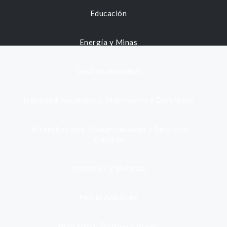
Educación
Energía y Minas
Gestión municipal
Identidad, Nacimiento, Matrimonio y Defunción
Infraestructura, Comunicaciones y Servicios
Públicos
Inmuebles y Vivienda
Medio Ambiente
Migración, Turismo y Viajes