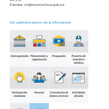
Correo:
oti@munisechura.gob.pe
Ver administradores de la información
Datos generales
Planeamiento y
Presupuesto
Proyectos de
organización
inversión e
Infobras
Participación
Personal
Contratación de
Actividades
ciudadana
bienes y servicios
oficiales