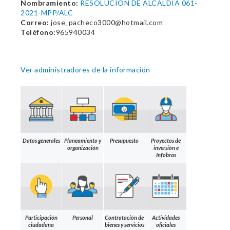
Nombramiento:
RESOLUCION DE ALCALDIA 061-
2021-MPP/ALC
Correo:
jose_pacheco3000@hotmail.com
Teléfono:
965940034
Ver administradores de la información
Datos generales
Planeamiento y
Presupuesto
Proyectos de
organización
inversión e
Infobras
Participación
Personal
Contratación de
Actividades
ciudadana
bienes y servicios
oficiales