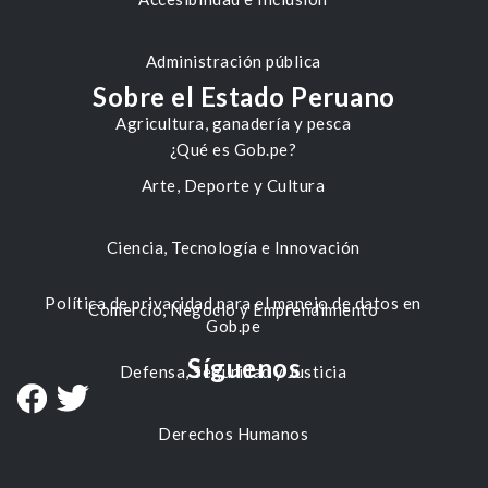
Administración pública
Sobre el Estado Peruano
Agricultura, ganadería y pesca
¿Qué es Gob.pe?
Arte, Deporte y Cultura
Ciencia, Tecnología e Innovación
Política de privacidad para el manejo de datos en
Comercio, Negocio y Emprendimiento
Gob.pe
Síguenos
Defensa, Seguridad y Justicia
Derechos Humanos