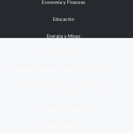
Economía y Finanzas
Educación
Energía y Minas
Gestión municipal
Identidad, Nacimiento, Matrimonio y Defunción
Infraestructura, Comunicaciones y Servicios
Públicos
Inmuebles y Vivienda
Medio Ambiente