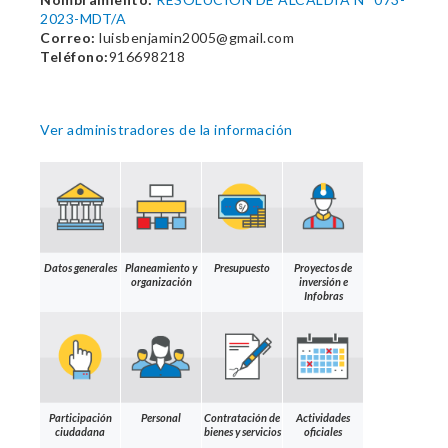
2023-MDT/A
Correo:
luisbenjamin2005@gmail.com
Teléfono:
916698218
Ver administradores de la información
Datos generales
Planeamiento y
Presupuesto
Proyectos de
organización
inversión e
Infobras
Participación
Personal
Contratación de
Actividades
ciudadana
bienes y servicios
oficiales