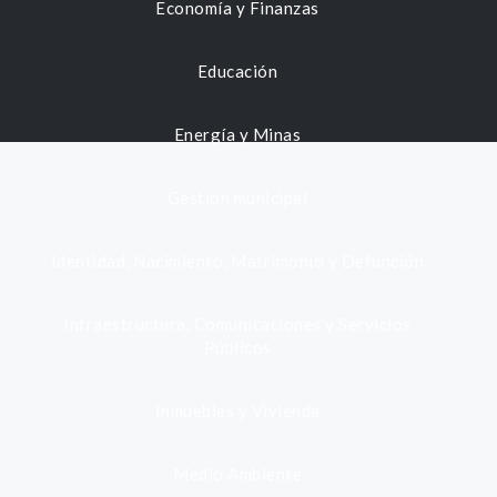
Economía y Finanzas
Educación
Energía y Minas
Gestión municipal
Identidad, Nacimiento, Matrimonio y Defunción
Infraestructura, Comunicaciones y Servicios
Públicos
Inmuebles y Vivienda
Medio Ambiente