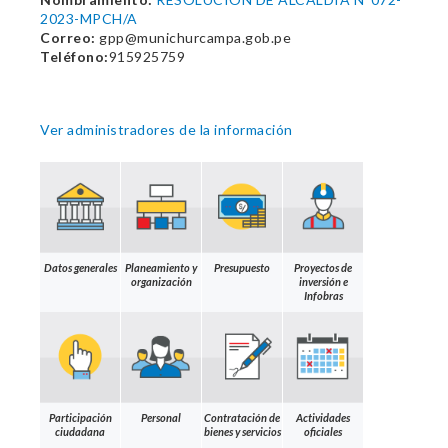
2023-MPCH/A
Correo:
gpp@munichurcampa.gob.pe
Teléfono:
915925759
Ver administradores de la información
Datos generales
Planeamiento y
Presupuesto
Proyectos de
organización
inversión e
Infobras
Participación
Personal
Contratación de
Actividades
ciudadana
bienes y servicios
oficiales