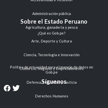
Administración pública
Sobre el Estado Peruano
Agricultura, ganadería y pesca
¿Qué es Gob.pe?
Arte, Deporte y Cultura
Ciencia, Tecnología e Innovación
Política de privacidad para el manejo de datos en
Comercio, Negocio y Emprendimiento
Gob.pe
Síguenos
Defensa, Seguridad y Justicia
Derechos Humanos