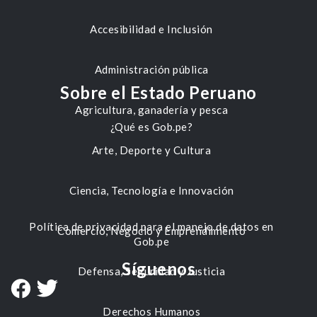
Accesibilidad e Inclusión
Administración pública
Sobre el Estado Peruano
Agricultura, ganadería y pesca
¿Qué es Gob.pe?
Arte, Deporte y Cultura
Ciencia, Tecnología e Innovación
Política de privacidad para el manejo de datos en
Comercio, Negocio y Emprendimiento
Gob.pe
Síguenos
Defensa, Seguridad y Justicia
Derechos Humanos