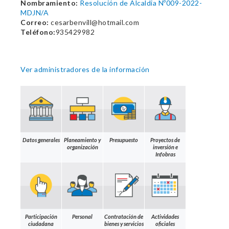
Nombramiento:
Resolución de Alcaldia Nº009-2022-
MDJN/A
Correo:
cesarbenvill@hotmail.com
Teléfono:
935429982
Ver administradores de la información
Datos generales
Planeamiento y
Presupuesto
Proyectos de
organización
inversión e
Infobras
Participación
Personal
Contratación de
Actividades
ciudadana
bienes y servicios
oficiales