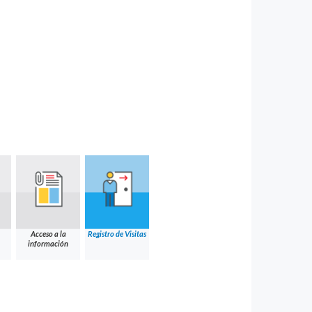
Acceso a la
Registro de Visitas
información