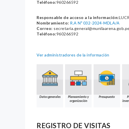
Teléfono:
960266592
Responsable de acceso a la información:
LUC
Nombramiento:
R.A Nº 032-2024-MDLA/A
Correo:
secretaria.general@munilaarena.gob.p
Teléfono:
960266592
Ver administradores de la información
Datos generales
Planeamiento y
Presupuesto
P
organización
inver
REGISTRO DE VISITAS