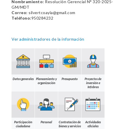
Nombramiento:
Resolución Gerencial N° 320-2025-
GM/MDT
Correo:
silvertcoayla@gmail.com
Teléfono:
950284232
Ver administradores de la información
Datos generales
Planeamiento y
Presupuesto
Proyectos de
organización
inversión e
Infobras
Participación
Personal
Contratación de
Actividades
ciudadana
bienes y servicios
oficiales