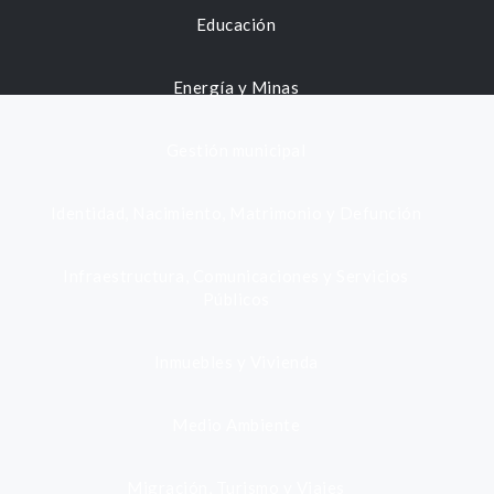
Educación
Energía y Minas
Gestión municipal
Identidad, Nacimiento, Matrimonio y Defunción
Infraestructura, Comunicaciones y Servicios
Públicos
Inmuebles y Vivienda
Medio Ambiente
Migración, Turismo y Viajes