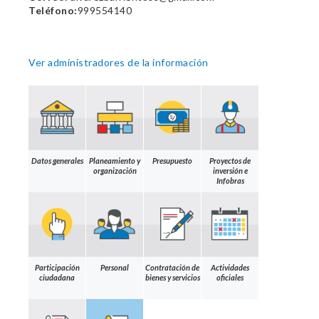
Teléfono:
999554140
Ver administradores de la información
Datos generales
Planeamiento y
Presupuesto
Proyectos de
organización
inversión e
Infobras
Participación
Personal
Contratación de
Actividades
ciudadana
bienes y servicios
oficiales