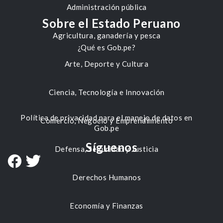
Administración pública
Sobre el Estado Peruano
Agricultura, ganadería y pesca
¿Qué es Gob.pe?
Arte, Deporte y Cultura
Ciencia, Tecnología e Innovación
Política de privacidad para el manejo de datos en
Comercio, Negocio y Emprendimiento
Gob.pe
Síguenos
Defensa, Seguridad y Justicia
Derechos Humanos
Economía y Finanzas