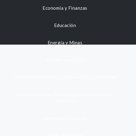
Economía y Finanzas
Educación
Energía y Minas
Gestión municipal
Identidad, Nacimiento, Matrimonio y Defunción
Infraestructura, Comunicaciones y Servicios
Públicos
Inmuebles y Vivienda
Medio Ambiente