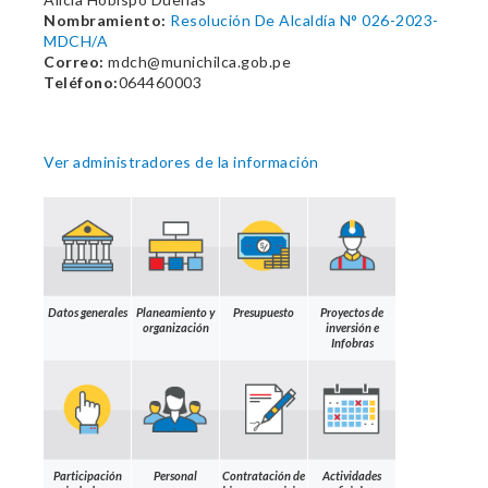
Nombramiento:
Resolución De Alcaldía N° 026-2023-
MDCH/A
Correo:
mdch@munichilca.gob.pe
Teléfono:
064460003
Ver administradores de la información
Datos generales
Planeamiento y
Presupuesto
Proyectos de
organización
inversión e
Infobras
Participación
Personal
Contratación de
Actividades