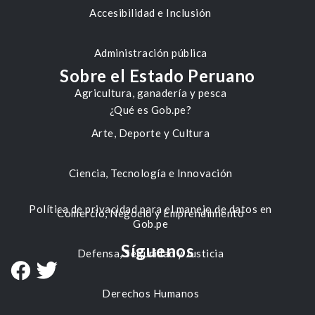
Accesibilidad e Inclusión
Administración pública
Sobre el Estado Peruano
Agricultura, ganadería y pesca
¿Qué es Gob.pe?
Arte, Deporte y Cultura
Ciencia, Tecnología e Innovación
Política de privacidad para el manejo de datos en
Comercio, Negocio y Emprendimiento
Gob.pe
Síguenos
Defensa, Seguridad y Justicia
Derechos Humanos