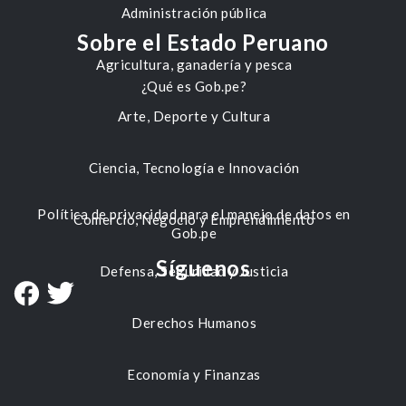
Administración pública
Sobre el Estado Peruano
Agricultura, ganadería y pesca
¿Qué es Gob.pe?
Arte, Deporte y Cultura
Ciencia, Tecnología e Innovación
Política de privacidad para el manejo de datos en
Comercio, Negocio y Emprendimiento
Gob.pe
Síguenos
Defensa, Seguridad y Justicia
Derechos Humanos
Economía y Finanzas