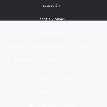
Educación
Energía y Minas
Gestión municipal
Identidad, Nacimiento, Matrimonio y Defunción
Infraestructura, Comunicaciones y Servicios
Públicos
Inmuebles y Vivienda
Medio Ambiente
Migración, Turismo y Viajes