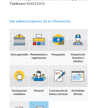
Teléfono:
936553354
Ver administradores de la información
Datos generales
Planeamiento y
Presupuesto
Proyectos de
organización
inversión e
Infobras
Participación
Personal
Contratación de
Actividades
ciudadana
bienes y servicios
oficiales