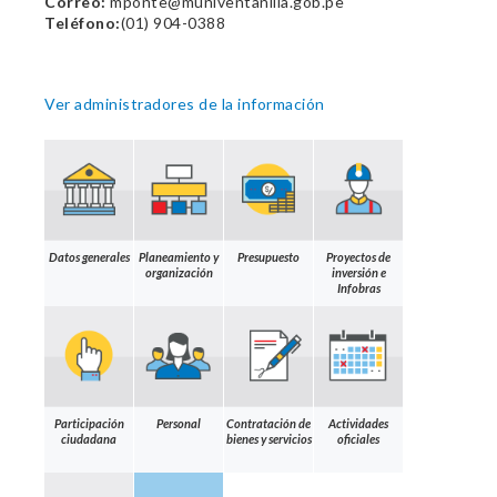
Correo:
mponte@muniventanilla.gob.pe
Teléfono:
(01) 904-0388
Ver administradores de la información
Datos generales
Planeamiento y
Presupuesto
Proyectos de
organización
inversión e
Infobras
Participación
Personal
Contratación de
Actividades
ciudadana
bienes y servicios
oficiales