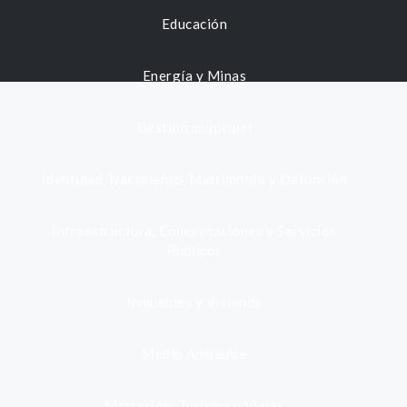
Educación
Energía y Minas
Gestión municipal
Identidad, Nacimiento, Matrimonio y Defunción
Infraestructura, Comunicaciones y Servicios
Públicos
Inmuebles y Vivienda
Medio Ambiente
Migración, Turismo y Viajes