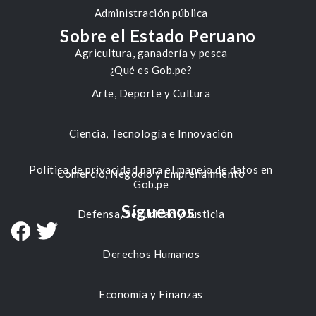
Administración pública
Sobre el Estado Peruano
Agricultura, ganadería y pesca
¿Qué es Gob.pe?
Arte, Deporte y Cultura
Ciencia, Tecnología e Innovación
Política de privacidad para el manejo de datos en
Comercio, Negocio y Emprendimiento
Gob.pe
Síguenos
Defensa, Seguridad y Justicia
Derechos Humanos
Economía y Finanzas