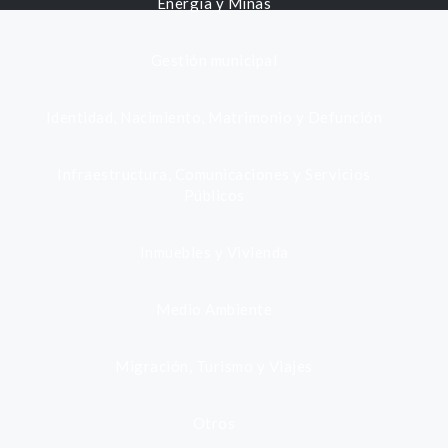
Energía y Minas
Gestión municipal
Identidad, Nacimiento, Matrimonio y Defunción
Infraestructura, Comunicaciones y Servicios
Públicos
Inmuebles y Vivienda
Medio Ambiente
Migración, Turismo y Viajes
Otros