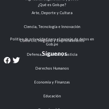
¿Qué es Gob.pe?
Arte, Deporte y Cultura
Ciencia, Tecnología e Innovación
Política de privacidad para el manejo de datos en
Comercio, Negocio y Emprendimiento
Gob.pe
Síguenos
Defensa, Seguridad y Justicia
Derechos Humanos
Economía y Finanzas
Educación