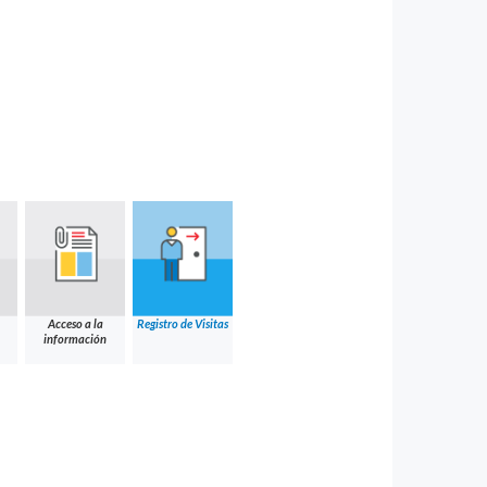
Acceso a la
Registro de Visitas
información