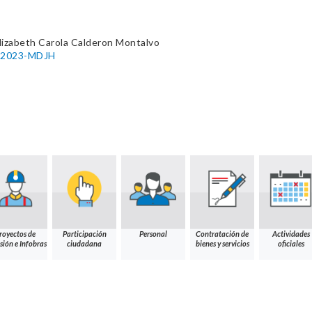
Elizabeth Carola Calderon Montalvo
7-2023-MDJH
royectos de
Participación
Personal
Contratación de
Actividades
sión e Infobras
ciudadana
bienes y servicios
oficiales