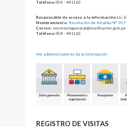
Teléfono:
054 - 441163
Responsable de acceso a la información:
Lic. 
Nombramiento:
Resolución de Alcaldia N° 01
Correo:
secretariageneral@munihunter.gob.pe
Teléfono:
054 - 441163
Ver administradores de la información
Datos generales
Planeamiento y
Presupuesto
P
organización
inver
REGISTRO DE VISITAS