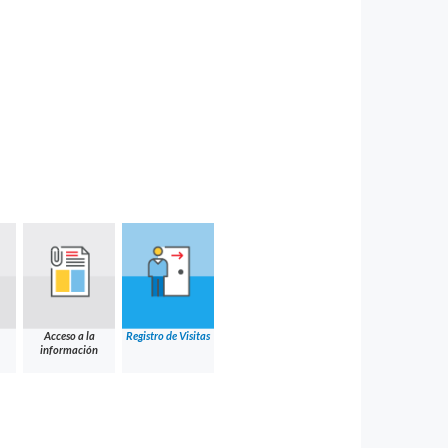
Acceso a la
Registro de Visitas
información