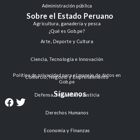
Administración pública
Sobre el Estado Peruano
Agricultura, ganadería y pesca
¿Qué es Gob.pe?
Arte, Deporte y Cultura
Ciencia, Tecnología e Innovación
Política de privacidad para el manejo de datos en
Comercio, Negocio y Emprendimiento
Gob.pe
Síguenos
Defensa, Seguridad y Justicia
Derechos Humanos
Economía y Finanzas