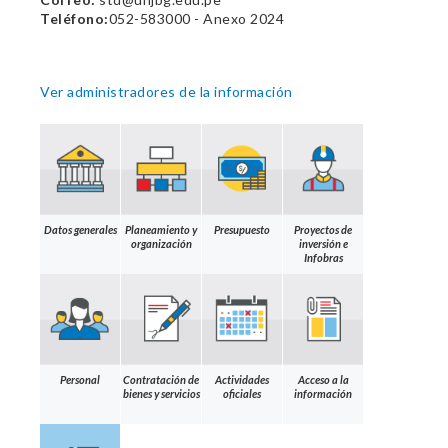
Teléfono:
052-583000 - Anexo 2024
Ver administradores de la información
Datos generales
Planeamiento y
Presupuesto
Proyectos de
organización
inversión e
Infobras
Personal
Contratación de
Actividades
Acceso a la
bienes y servicios
oficiales
información