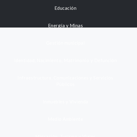
Educación
Energía y Minas
Gestión municipal
Identidad, Nacimiento, Matrimonio y Defunción
Infraestructura, Comunicaciones y Servicios
Públicos
Inmuebles y Vivienda
Medio Ambiente
Migración, Turismo y Viajes