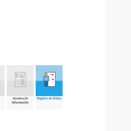
Acceso a la
Registro de Visitas
información