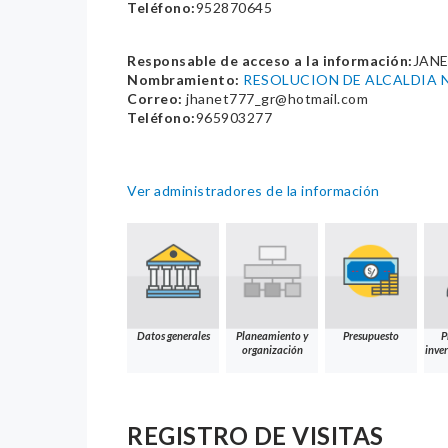
Teléfono:
952870645
Responsable de acceso a la información:
JAN
Nombramiento:
RESOLUCION DE ALCALDIA N
Correo:
jhanet777_gr@hotmail.com
Teléfono:
965903277
Ver administradores de la información
Datos generales
Planeamiento y
Presupuesto
P
organización
inver
REGISTRO DE VISITAS