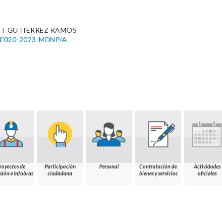
ET GUTIERREZ RAMOS
º020-2023-MDNP/A
royectos de
Participación
Personal
Contratación de
Actividades
sión e Infobras
ciudadana
bienes y servicios
oficiales