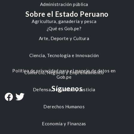
Administración pública
Sobre el Estado Peruano
Agricultura, ganadería y pesca
¿Qué es Gob.pe?
Arte, Deporte y Cultura
Ciencia, Tecnología e Innovación
Política de privacidad para el manejo de datos en
Comercio, Negocio y Emprendimiento
Gob.pe
Síguenos
Defensa, Seguridad y Justicia
Derechos Humanos
Economía y Finanzas