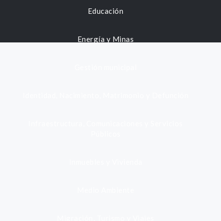
Educación
Energía y Minas
Gestión municipal
Identidad, Nacimiento, Matrimonio y Defunción
Infraestructura, Comunicaciones y Servicios
Públicos
Inmuebles y Vivienda
Medio Ambiente
Migración, Turismo y Viajes