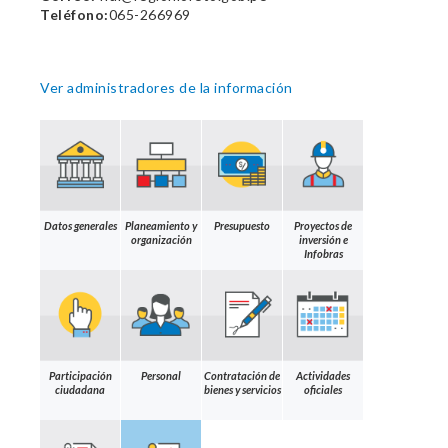
Teléfono:
065-266969
Ver administradores de la información
Datos generales
Planeamiento y
Presupuesto
Proyectos de
organización
inversión e
Infobras
Participación
Personal
Contratación de
Actividades
ciudadana
bienes y servicios
oficiales