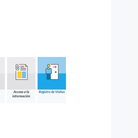
Acceso a la
Registro de Visitas
información