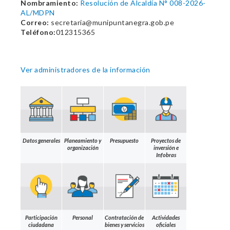
Nombramiento:
Resolución de Alcaldía N° 008-2026-
AL/MDPN
Correo:
secretaria@munipuntanegra.gob.pe
Teléfono:
012315365
Ver administradores de la información
Datos generales
Planeamiento y
Presupuesto
Proyectos de
organización
inversión e
Infobras
Participación
Personal
Contratación de
Actividades
ciudadana
bienes y servicios
oficiales