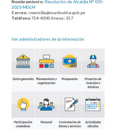
Nombramiento:
Resolución de Alcaldía N° 035-
2025/MDLM
Correo:
cmansilla@munimolina.gob.pe
Teléfono:
754-4000 Anexo: 357
Ver administradores de la información
Datos generales
Planeamiento y
Presupuesto
Proyectos de
organización
inversión e
Infobras
Participación
Personal
Contratación de
Actividades
ciudadana
bienes y servicios
oficiales