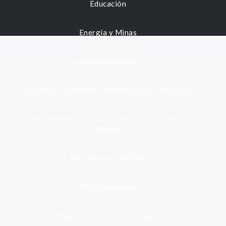
Educación
Energía y Minas
Gestión municipal
Identidad, Nacimiento, Matrimonio y Defunción
Infraestructura, Comunicaciones y Servicios
Públicos
Inmuebles y Vivienda
Medio Ambiente
Migración, Turismo y Viajes