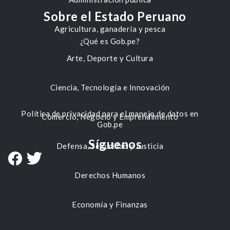
Sobre el Estado Peruano
Agricultura, ganadería y pesca
¿Qué es Gob.pe?
Arte, Deporte y Cultura
Ciencia, Tecnología e Innovación
Política de privacidad para el manejo de datos en
Comercio, Negocio y Emprendimiento
Gob.pe
Síguenos
Defensa, Seguridad y Justicia
Derechos Humanos
Economía y Finanzas