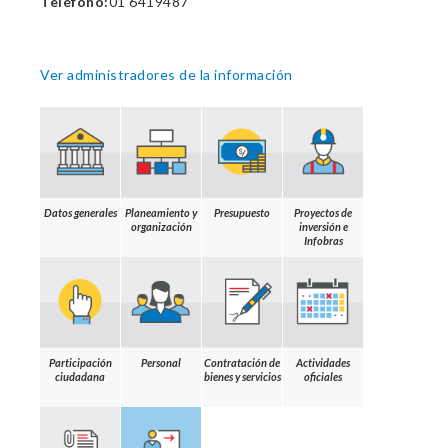
Teléfono:
01 6419487
Ver administradores de la información
Datos generales
Planeamiento y
Presupuesto
Proyectos de
organización
inversión e
Infobras
Participación
Personal
Contratación de
Actividades
ciudadana
bienes y servicios
oficiales