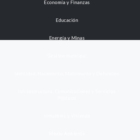
Economía y Finanzas
Educación
Energía y Minas
Gestión municipal
Identidad, Nacimiento, Matrimonio y Defunción
Infraestructura, Comunicaciones y Servicios
Públicos
Inmuebles y Vivienda
Medio Ambiente