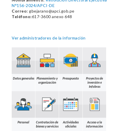
N°156-2024/APCI-DE
Correo:
gbejarano@apci.gob.pe
Teléfono:
617-3600 anexo 648
Ver administradores de la información
Datos generales
Planeamiento y
Presupuesto
Proyectos de
organización
inversión e
Infobras
Personal
Contratación de
Actividades
Acceso a la
bienes y servicios
oficiales
información