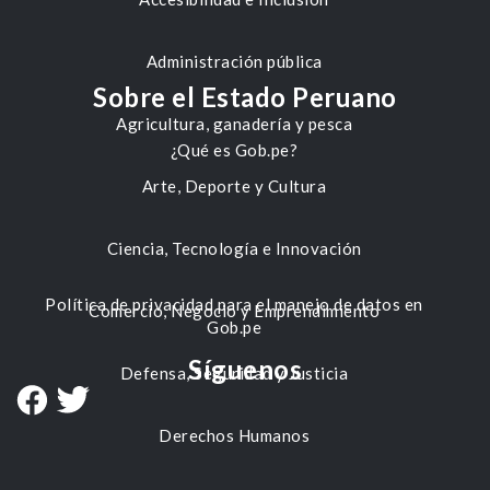
Administración pública
Sobre el Estado Peruano
Agricultura, ganadería y pesca
¿Qué es Gob.pe?
Arte, Deporte y Cultura
Ciencia, Tecnología e Innovación
Política de privacidad para el manejo de datos en
Comercio, Negocio y Emprendimiento
Gob.pe
Síguenos
Defensa, Seguridad y Justicia
Derechos Humanos