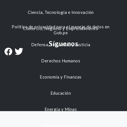
Ciencia, Tecnología e Innovación
Política de privacidad para el manejo de datos en
Comercio, Negocio y Emprendimiento
Gob.pe
Síguenos
Defensa, Seguridad y Justicia
Derechos Humanos
Economía y Finanzas
Educación
Energía y Minas
Gestión municipal