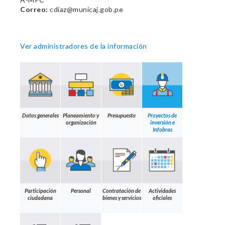
Correo:
cdiaz@municaj.gob.pe
Ver administradores de la información
Datos generales
Planeamiento y
Presupuesto
Proyectos de
organización
inversión e
Infobras
Participación
Personal
Contratación de
Actividades
ciudadana
bienes y servicios
oficiales