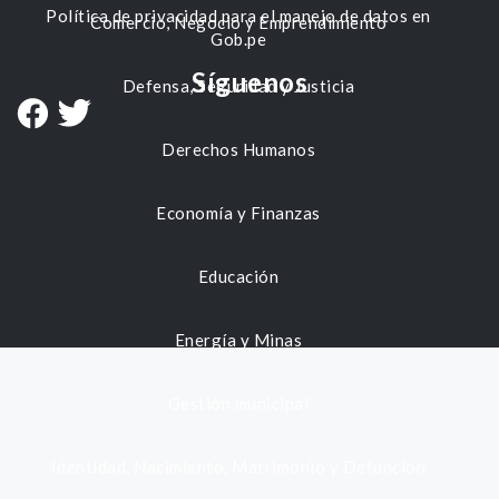
Política de privacidad para el manejo de datos en
Comercio, Negocio y Emprendimiento
Gob.pe
Síguenos
Defensa, Seguridad y Justicia
Derechos Humanos
Economía y Finanzas
Educación
Energía y Minas
Gestión municipal
Identidad, Nacimiento, Matrimonio y Defunción