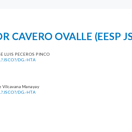
OR CAVERO OVALLE (EESP J
SE LUIS PECEROS PINCO
úb.?JSCO?/DG.-HTA
e Vilcavana Manayay
úb.?JSCO?/DG.-HTA