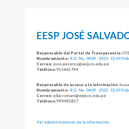
EESP JOSÉ SALVAD
Responsable del Portal de Transparencia:
JO
Nombramiento:
R.D. No. 0409 -2025- EESP.P
Correo:
jose.peceros@eejsco.edu.pe
Teléfono:
951661744
Responsable de acceso a la información:
Josu
Nombramiento:
R.D. No. 0409 -2025- EESP.P
Correo:
pilar.romani@eejsco.edu.pe
Teléfono:
999485837
Ver administradores de la información