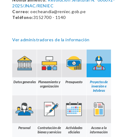
2025/JNAC/RENIEC
Correo:
oecheandia@reniec.gob.pe
Teléfono:
3152700 - 1140
Ver administradores de la información
Datos generales
Planeamiento y
Presupuesto
Proyectos de
organización
inversión e
Infobras
Personal
Contratación de
Actividades
Acceso a la
bienes y servicios
oficiales
información