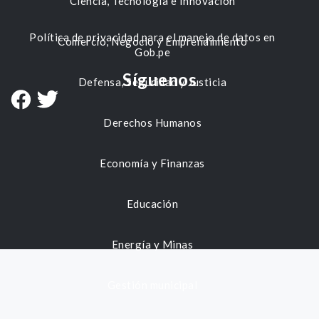
Ciencia, Tecnología e Innovación
Política de privacidad para el manejo de datos en
Comercio, Negocio y Emprendimiento
Gob.pe
Síguenos
Defensa, Seguridad y Justicia
Derechos Humanos
Economía y Finanzas
Educación
Energía y Minas
Gestión municipal