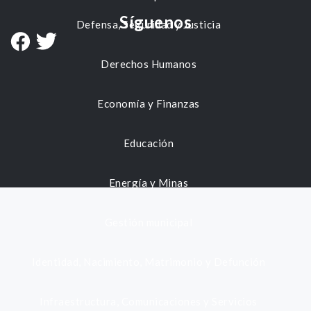
Síguenos
Defensa, Seguridad y Justicia
Derechos Humanos
Economía y Finanzas
Educación
Energía y Minas
Gestión municipal
Identidad, Nacimiento, Matrimonio y Defunción
Infraestructura, Comunicaciones y Servicios