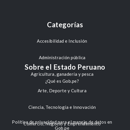
Categorías
Accesibilidad e Inclusión
Administración pública
Sobre el Estado Peruano
Agricultura, ganadería y pesca
¿Qué es Gob.pe?
Arte, Deporte y Cultura
Ciencia, Tecnología e Innovación
Política de privacidad para el manejo de datos en
Comercio, Negocio y Emprendimiento
Gob.pe