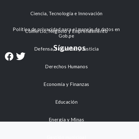
Ciencia, Tecnología e Innovación
Política de privacidad para el manejo de datos en
Comercio, Negocio y Emprendimiento
Gob.pe
Síguenos
Defensa, Seguridad y Justicia
Derechos Humanos
Economía y Finanzas
Educación
Energía y Minas
Gestión municipal