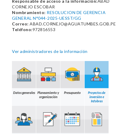
Responsable de acceso a la información:
ABAD
CORNEJO ESCOBAR
Nombramiento:
RESOLUCION DE GERENCIA
GENERAL N°044-2025-UESST/GG
Correo:
ABAD.CORNEJO@AGUATUMBES.GOB.PE
Teléfono:
972816553
Ver administradores de la información
Datos generales
Planeamiento y
Presupuesto
Proyectos de
organización
inversión e
Infobras