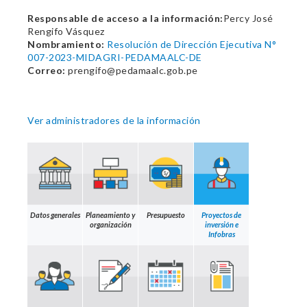
Responsable de acceso a la información:
Percy José
Rengifo Vásquez
Nombramiento:
Resolución de Dirección Ejecutiva N°
007-2023-MIDAGRI-PEDAMAALC-DE
Correo:
prengifo@pedamaalc.gob.pe
Ver administradores de la información
Datos generales
Planeamiento y
Presupuesto
Proyectos de
organización
inversión e
Infobras