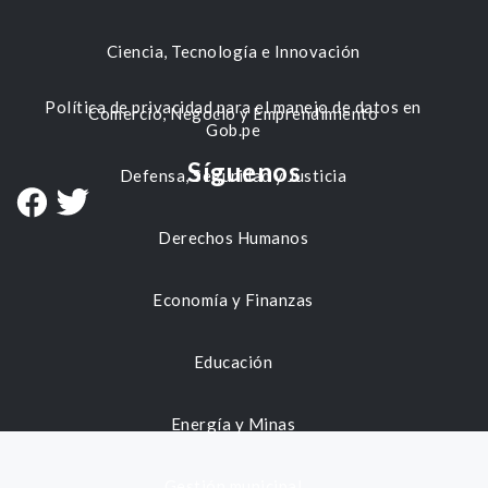
Ciencia, Tecnología e Innovación
Política de privacidad para el manejo de datos en
Comercio, Negocio y Emprendimiento
Gob.pe
Síguenos
Defensa, Seguridad y Justicia
Derechos Humanos
Economía y Finanzas
Educación
Energía y Minas
Gestión municipal