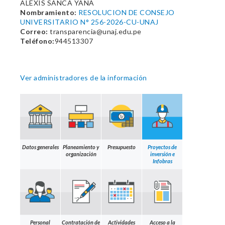
ALEXIS SANCA YANA
Nombramiento:
RESOLUCION DE CONSEJO
UNIVERSITARIO N° 256-2026-CU-UNAJ
Correo:
transparencia@unaj.edu.pe
Teléfono:
944513307
Ver administradores de la información
Datos generales
Planeamiento y
Presupuesto
Proyectos de
organización
inversión e
Infobras
Personal
Contratación de
Actividades
Acceso a la