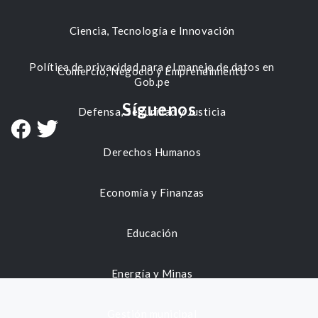
Ciencia, Tecnología e Innovación
Política de privacidad para el manejo de datos en
Comercio, Negocio y Emprendimiento
Gob.pe
Síguenos
Defensa, Seguridad y Justicia
Derechos Humanos
Economía y Finanzas
Educación
Energía y Minas
Gestión municipal