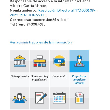
Responsable de acceso a la información:
Carlos
Alberto García Marcos
Nombramiento:
Resolución Directoral N°D000109-
2022-PENSION65-DE
Correo:
cgarcia@pension65.gob.pe
Teléfono:
943087683
Ver administradores de la información
Datos generales
Planeamiento y
Presupuesto
Proyectos de
organización
inversión e
Infobras