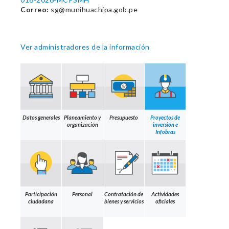
Correo:
sg@munihuachipa.gob.pe
Ver administradores de la información
Datos generales
Planeamiento y
Presupuesto
Proyectos de
organización
inversión e
Infobras
Participación
Personal
Contratación de
Actividades
ciudadana
bienes y servicios
oficiales