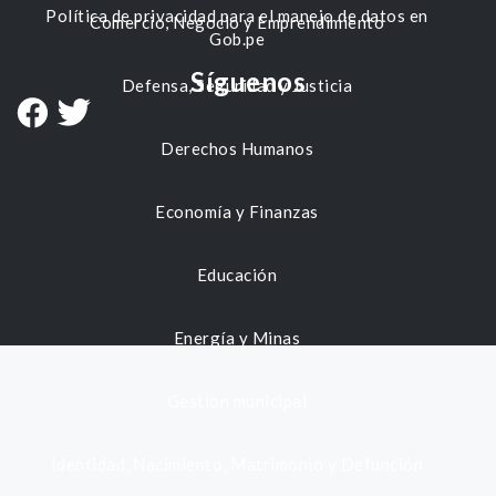
Política de privacidad para el manejo de datos en
Comercio, Negocio y Emprendimiento
Gob.pe
Síguenos
Defensa, Seguridad y Justicia
Derechos Humanos
Economía y Finanzas
Educación
Energía y Minas
Gestión municipal
Identidad, Nacimiento, Matrimonio y Defunción