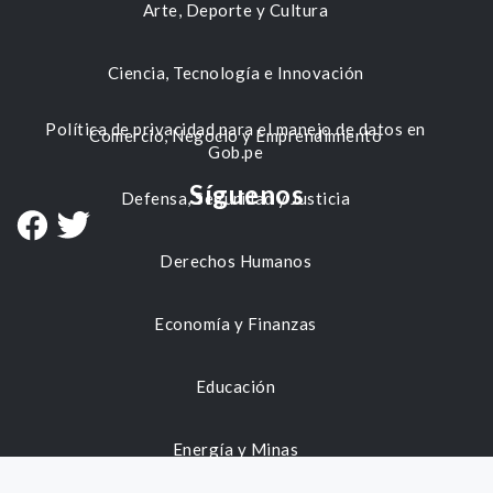
Arte, Deporte y Cultura
Ciencia, Tecnología e Innovación
Política de privacidad para el manejo de datos en
Comercio, Negocio y Emprendimiento
Gob.pe
Síguenos
Defensa, Seguridad y Justicia
Derechos Humanos
Economía y Finanzas
Educación
Energía y Minas