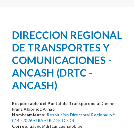
DIRECCION REGIONAL
DE TRANSPORTES Y
COMUNICACIONES -
ANCASH (DRTC -
ANCASH)
Responsable del Portal de Transparencia:
Danmer
Franz Albornoz Arnao
Nombramiento:
Resolución Directoral Regional N.°
014 -2026-GRA-GRI/DRTC/DR
Correo:
uacgd@drtcancash.gob.pe