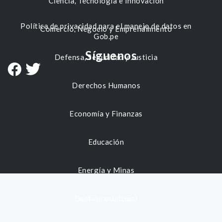
Ciencia, Tecnología e Innovación
Política de privacidad para el manejo de datos en
Comercio, Negocio y Emprendimiento
Gob.pe
Síguenos
Defensa, Seguridad y Justicia
Derechos Humanos
Economía y Finanzas
Educación
Energía y Minas
Gestión municipal