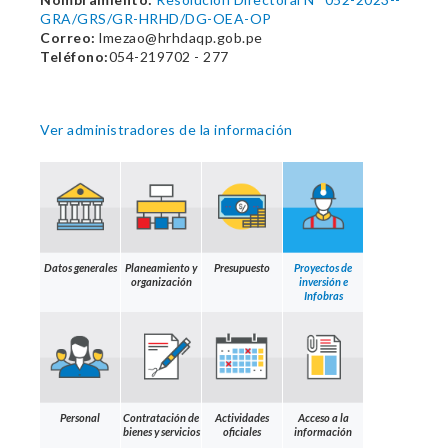
GRA/GRS/GR-HRHD/DG-OEA-OP
Correo:
lmezao@hrhdaqp.gob.pe
Teléfono:
054-219702 - 277
Ver administradores de la información
Datos generales
Planeamiento y
Presupuesto
Proyectos de
organización
inversión e
Infobras
Personal
Contratación de
Actividades
Acceso a la
bienes y servicios
oficiales
información