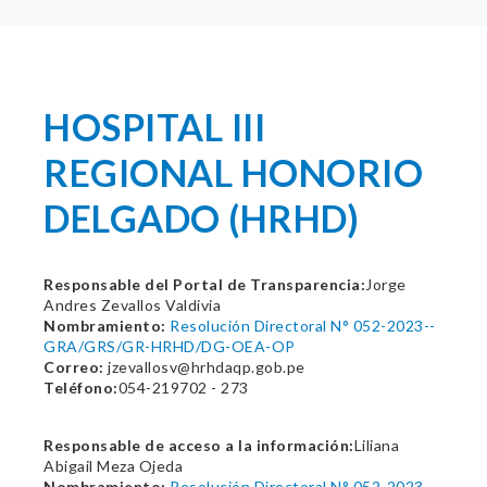
HOSPITAL III
REGIONAL HONORIO
DELGADO (HRHD)
Responsable del Portal de Transparencia:
Jorge
Andres Zevallos Valdivia
Nombramiento:
Resolución Directoral N° 052-2023--
GRA/GRS/GR-HRHD/DG-OEA-OP
Correo:
jzevallosv@hrhdaqp.gob.pe
Teléfono:
054-219702 - 273
Responsable de acceso a la información:
Liliana
Abigail Meza Ojeda
Nombramiento:
Resolución Directoral N° 052-2023--