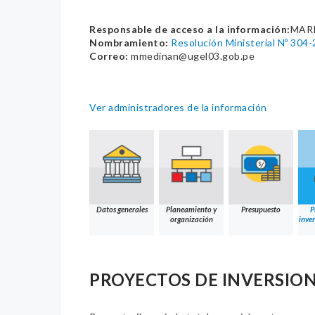
Responsable de acceso a la información:
MARI
Nombramiento:
Resolución Ministerial Nº 30
Correo:
mmedinan@ugel03.gob.pe
Ver administradores de la información
Datos generales
Planeamiento y
Presupuesto
P
organización
inver
PROYECTOS DE INVERSION