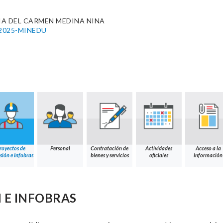
A DEL CARMEN MEDINA NINA
4-2025-MINEDU
royectos de
Personal
Contratación de
Actividades
Acceso a la
sión e Infobras
bienes y servicios
oficiales
información
 E INFOBRAS