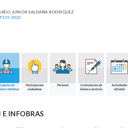
ARDO JUNIOR SALDAÑA RODRIGUEZ
º139-2023
royectos de
Participación
Personal
Contratación de
Actividades
sión e Infobras
ciudadana
bienes y servicios
oficiales
 E INFOBRAS