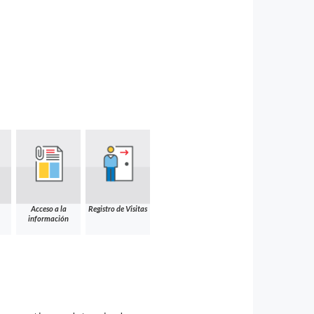
Acceso a la
Registro de Visitas
información