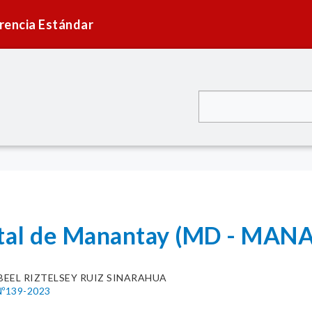
rencia Estándar
rital de Manantay (MD - MA
BEEL RIZTELSEY RUIZ SINARAHUA
º139-2023