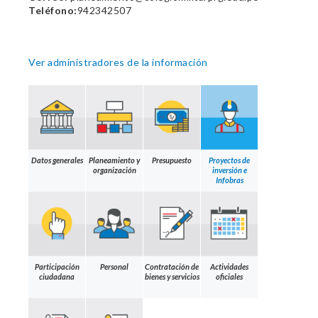
Teléfono:
942342507
Ver administradores de la información
Datos generales
Planeamiento y
Presupuesto
Proyectos de
organización
inversión e
Infobras
Participación
Personal
Contratación de
Actividades
ciudadana
bienes y servicios
oficiales