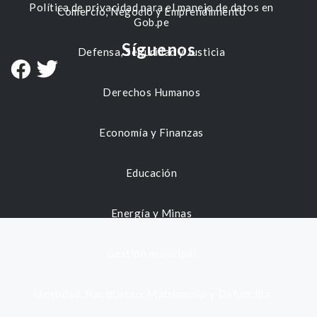
Política de privacidad para el manejo de datos en
Comercio, Negocio y Emprendimiento
Gob.pe
Síguenos
Defensa, Seguridad y Justicia
Derechos Humanos
Economía y Finanzas
Educación
Energía y Minas
Gestión municipal
Identidad, Nacimiento, Matrimonio y Defunción